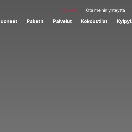
Etusivu
Ota meihin yhteyttä
Huoneet
Paketit
Palvelut
Kokoustilat
Kylpyl