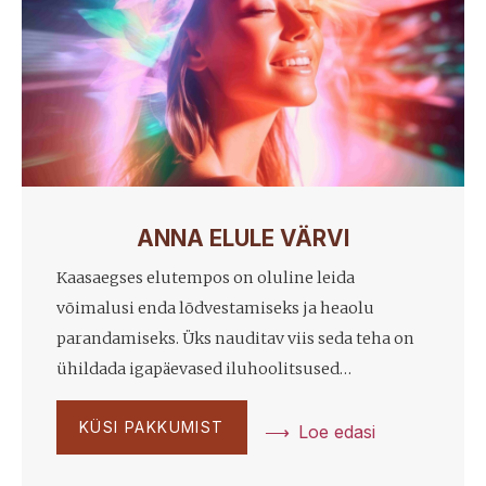
ANNA ELULE VÄRVI
Kaasaegses elutempos on oluline leida
võimalusi enda lõdvestamiseks ja heaolu
parandamiseks. Üks nauditav viis seda teha on
ühildada igapäevased iluhoolitsused…
KÜSI PAKKUMIST
Loe edasi