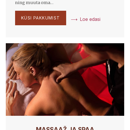
ning muuta oma…
KÜSI PAKKUMIST
Loe edasi
MASSAAŽ JA SPAA