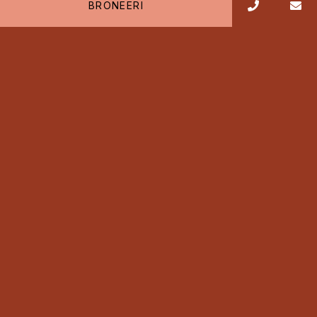
BRONEERI
BEEBIPIDU SPAAS
Korralda üks eriline beebipidu lapseootel emale
ning peagi saabuvale uuele ilmakodanikule!
Külalisi ootab lõõgastav spaaelamus, millele on
võimalik lisada ka sobiv…
BRONEERI
Loe edasi