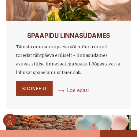
SPAAPIDU LINNASÜDAMES
Tähista oma sünnipäeva või mõnda muud
toredat tähtpäeva eriliselt - linnasüdames
asuvas stiilse linnavaatega spaas. Lõõgastavat ja
lõbusat spaaelamust täiendab…
BRONEERI
Loe edasi
Site
settings