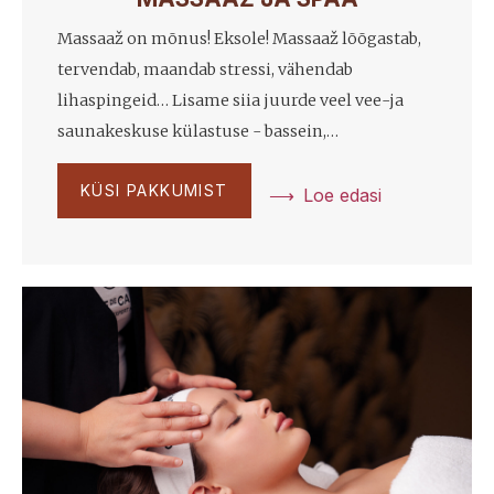
Massaaž on mõnus! Eksole! Massaaž lõõgastab,
tervendab, maandab stressi, vähendab
lihaspingeid… Lisame siia juurde veel vee-ja
saunakeskuse külastuse - bassein,…
KÜSI PAKKUMIST
Loe edasi