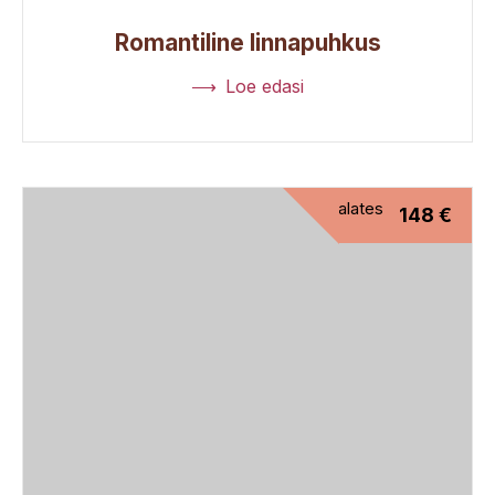
Romantiline linnapuhkus
Loe edasi
alates
148
€