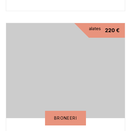
alates
220
€
BRONEERI