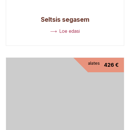
Seltsis segasem
Loe edasi
alates
426
€