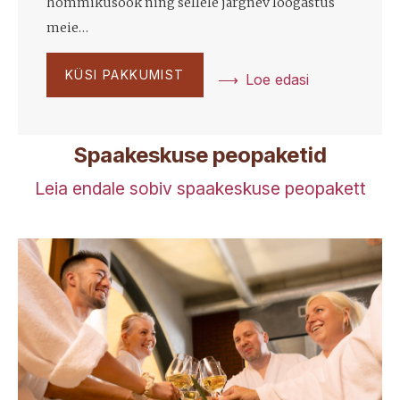
hommikusöök ning sellele järgnev lõõgastus
meie…
KÜSI PAKKUMIST
Loe edasi
Spaakeskuse peopaketid
Leia endale sobiv spaakeskuse peopakett