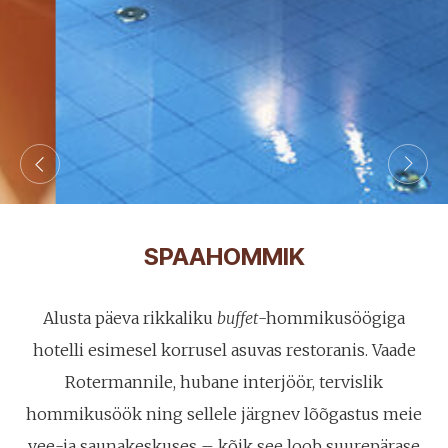
SPAAHOMMIK
Alusta päeva rikkaliku
buffet
-hommikusöögiga
hotelli esimesel korrusel asuvas restoranis. Vaade
Rotermannile, hubane interjöör,
tervislik
hommikusöök ning sellele järgnev lõõgastus meie
vee-ja saunakeskuses – kõik see loob suurepärase