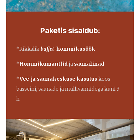
Paketis sisaldub:
*Rikkalik
buffet
-hommikusöök
*
Hommikumantlid
ja
saunalinad
*
Vee-ja saunakeskuse kasutus
koos
basseini, saunade ja mullivannidega kuni 3
h