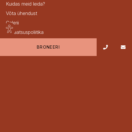
kuidas meid leida?
võta ühendust
galerii
Site
privaatsuspoliitika
settings
küpsiste valikud
BRONEERI
saidikaart
Metropol Hotel
LIITU MEIE UUDISKIRJAGA
Nõustun privaatsustingimustega
LIITU