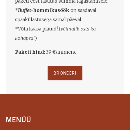
paketi eest tasutud summa tagastamisele.
*
Buffet
-hommikusöök
on saadaval
spaakülastusega samal päeval
*Võta kaasa plätud! (
võimalik osta ka
kohapeal
)
Paketi hind:
39 €/inimene
BRONEERI
MENÜÜ