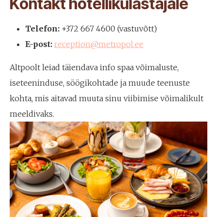
Kontakt hotellikülastajale
Telefon:
+372 667 4600 (vastuvõtt)
E-post:
reception@metropol.ee
Altpoolt leiad täiendava info spaa võimaluste,
iseteeninduse, söögikohtade ja muude teenuste
kohta, mis aitavad muuta sinu viibimise võimalikult
meeldivaks.