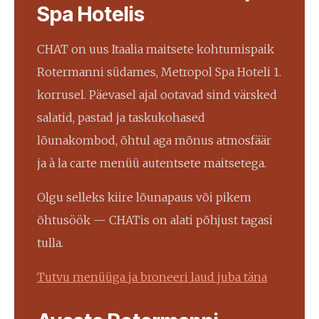
Spa Hotelis
CHAT on uus Itaalia maitsete kohtumispaik
Rotermanni südames, Metropol Spa Hoteli 1.
korrusel. Päevasel ajal ootavad sind värsked
salatid, pastad ja taskukohased
lõunakombod, õhtul aga mõnus atmosfäär
ja à la carte menüü autentsete maitsetega.
Olgu selleks kiire lõunapaus või pikem
õhtusöök — CHATis on alati põhjust tagasi
tulla.
Tutvu menüüga ja broneeri laud juba täna