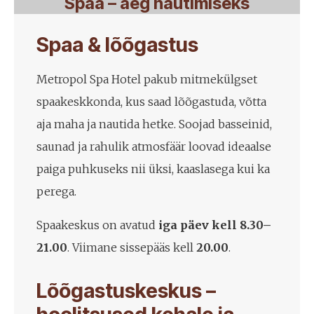
Spaa – aeg nautimiseks
Spaa & lõõgastus
Metropol Spa Hotel pakub mitmekülgset
spaakeskkonda, kus saad lõõgastuda, võtta
aja maha ja nautida hetke. Soojad basseinid,
saunad ja rahulik atmosfäär loovad ideaalse
paiga puhkuseks nii üksi, kaaslasega kui ka
perega.
Spaakeskus on avatud
iga päev kell 8.30–
21.00
. Viimane sissepääs kell
20.00
.
Lõõgastuskeskus –