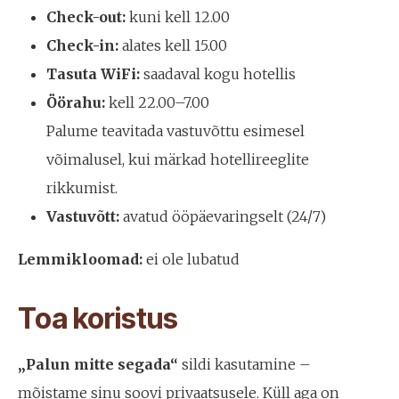
Check-out:
kuni kell 12.00
Check-in:
alates kell 15.00
Tasuta WiFi:
saadaval kogu hotellis
Öörahu:
kell 22.00–7.00
Palume teavitada vastuvõttu esimesel
võimalusel, kui märkad hotellireeglite
rikkumist.
Vastuvõtt:
avatud ööpäevaringselt (24/7)
Lemmikloomad:
ei ole lubatud
Toa koristus
„Palun mitte segada“
sildi kasutamine –
mõistame sinu soovi privaatsusele. Küll aga on