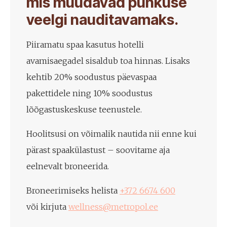
mis muudavad puhkuse
veelgi nauditavamaks.
Piiramatu spaa kasutus hotelli
avamisaegadel sisaldub toa hinnas. Lisaks
kehtib 20% soodustus päevaspaa
pakettidele ning 10% soodustus
lõõgastuskeskuse teenustele.
Hoolitsusi on võimalik nautida nii enne kui
pärast spaakülastust – soovitame aja
eelnevalt broneerida.
Broneerimiseks helista
+372 6674 600
või kirjuta
wellness@metropol.ee