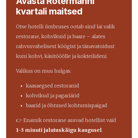
Avasta Rotermanni
kvartali maitsed
Otse hotelli ümbruses ootab sind lai valik
restorane, kohvikuid ja baare – alates
rahvusvahelisest köögist ja tänavatoidust
kuni kohvi, käsitööõlle ja kokteilideni.
Valikus on muu hulgas:
kaasaegsed restoranid
kohvikud ja pagariärid
baarid ja õhtused kohtumispaigad
👉
Enamik restorane asuvad hotellist vaid
1–3 minuti jalutuskäigu kaugusel
.