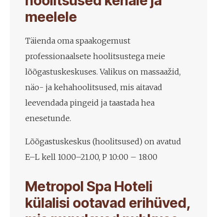
hoolitsused kehale ja
meelele
Täienda oma spaakogemust
professionaalsete hoolitsustega meie
lõõgastuskeskuses. Valikus on massaažid,
näo- ja kehahoolitsused, mis aitavad
leevendada pingeid ja taastada hea
enesetunde.
Lõõgastuskeskus (hoolitsused) on avatud
E–L kell 10.00–21.00, P 10:00 – 18:00
Metropol Spa Hoteli
külalisi ootavad erihüved,