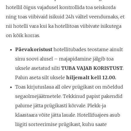
hotellil õigus vajadusel kontrollida toa seiskorda
ning toas viibivaid isikuid 24h vältel veendumaks, et
nii hotelli vara kui ka hotellitoas viibivate isikutega
on kõik korras.
Päevakoristust
hotellitubades teostame ainult
sinu soovi alusel – majapidamine jälgib toa
uksele asetatud silti
TUBA VAJAB KORISTUST
.
Palun aseta silt uksele
hiljemalt kell 12.00.
Toas kirjutuslaua all olev prügikast on mõeldud
segaolmejäätmetele. Tekkinud papist pakendid
palume jätta prügikasti kõrvale. Plekk-ja
klaastaara võite jätta lauale. Hotellifuajees asub
liigiti sorteerimise prügikast, kuhu saate